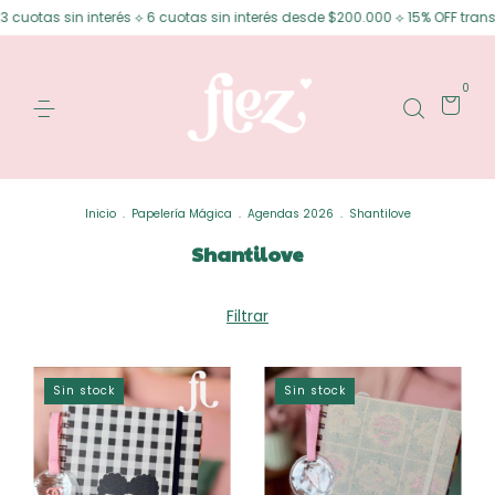
uotas sin interés ⟡ 6 cuotas sin interés desde $200.000 ⟡ 15% OFF transfe
0
Inicio
.
Papelería Mágica
.
Agendas 2026
.
Shantilove
Shantilove
Filtrar
Sin stock
Sin stock