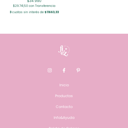
$34.990
$29.741,50
con
Transferencia
3
cuotas sin interés de
$11663,33
Inicio
Productos
Contacto
Info&Ayuda