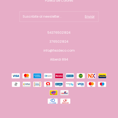
Paleta de Colores
543765021824
3765021824
info@fiezdeco.com
Alberdi 894