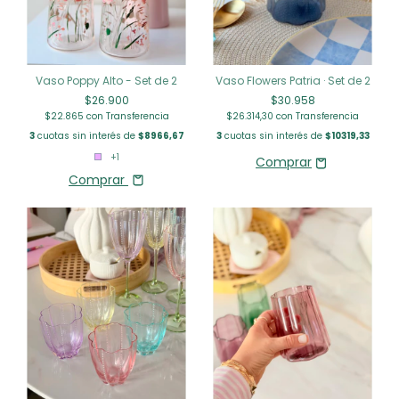
Vaso Poppy Alto - Set de 2
Vaso Flowers Patria · Set de 2
$26.900
$30.958
$22.865
con
Transferencia
$26.314,30
con
Transferencia
3
cuotas sin interés de
$8966,67
3
cuotas sin interés de
$10319,33
+1
Comprar