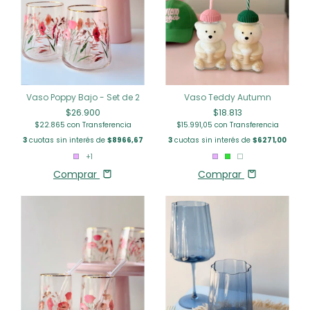
Vaso Poppy Bajo - Set de 2
Vaso Teddy Autumn
$26.900
$18.813
$22.865
con
Transferencia
$15.991,05
con
Transferencia
3
cuotas sin interés de
$8966,67
3
cuotas sin interés de
$6271,00
+1
Comprar
Comprar