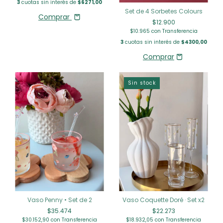
3
cuotas sin interés de
$6271,00
Set de 4 Sorbetes Colours
Comprar
$12.900
$10.965
con
Transferencia
3
cuotas sin interés de
$4300,00
Sin stock
Vaso Penny • Set de 2
Vaso Coquette Doré · Set x2
$35.474
$22.273
$30.152,90
con
Transferencia
$18.932,05
con
Transferencia