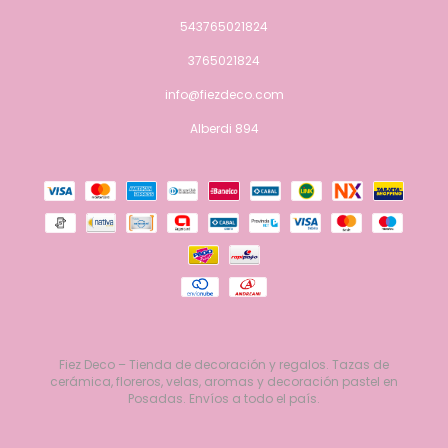
543765021824
3765021824
info@fiezdeco.com
Alberdi 894
Fiez Deco – Tienda de decoración y regalos. Tazas de
cerámica, floreros, velas, aromas y decoración pastel en
Posadas. Envíos a todo el país.