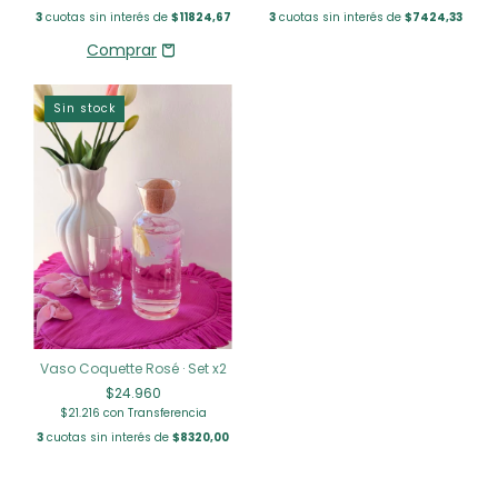
3
cuotas sin interés de
$11824,67
3
cuotas sin interés de
$7424,33
Sin stock
Vaso Coquette Rosé · Set x2
$24.960
$21.216
con
Transferencia
3
cuotas sin interés de
$8320,00