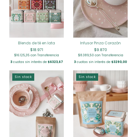
Blends de té en lata
Infusor Pinza Corazón
$18.971
$9.870
$16.125,35
con
Transferencia
$8.389,50
con
Transferencia
3
cuotas sin interés de
$6323,67
3
cuotas sin interés de
$3290,00
Sin stock
Sin stock