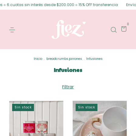
 6 cuotas sin interés desde $200.000 ⟡ 15% OFF transferencia
Envíos gra
0
Inicio
.
breadcrumbs.jarrones
.
Infusiones
Infusiones
Filtrar
Sin stock
Sin stock