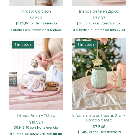
Infusor Corazón
Blends de té en Ziploc
$3.679
$7.867
$3.127,15
con
Transferencia
$6.686,95
con
Transferencia
3
cuotas sin interés de
$1226,33
3
cuotas sin interés de
$2622,33
Sin stock
Sin stock
Infusor Pinza - Tetera
Infusor de té en hebras Star -
Dorado o rosa
$10.524
$7.548
$8.945,40
con
Transferencia
$6.415,80
con
Transferencia
3
cuotas sin interés de
$3508,00